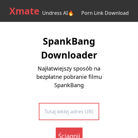
Xmate
Undress AI🔥
Porn Link Download
SpankBang
Downloader
Najłatwiejszy sposób na
bezpłatne pobranie filmu
SpankBang
Ściągnij