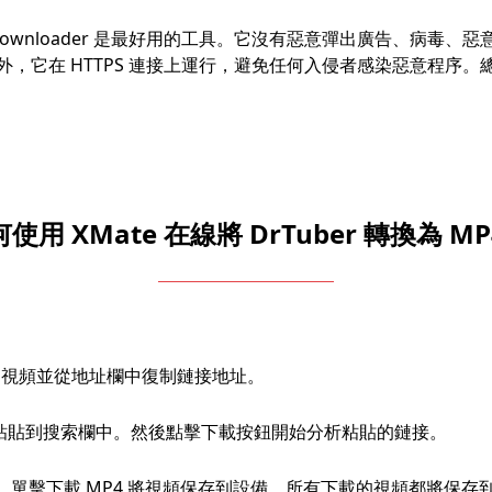
er Downloader 是最好用的工具。它沒有惡意彈出廣告、病
 HTTPS 連接上運行，避免任何入侵者感染惡意程序。總而言之，Xm
使用 XMate 在線將 DrTuber 轉換為 M
後打開視頻並從地址欄中復制鏈接地址。
制的鏈接粘貼到搜索欄中。然後點擊下載按鈕開始分析粘貼的鏈接。
視頻。單擊下載 MP4 將視頻保存到設備。所有下載的視頻都將保