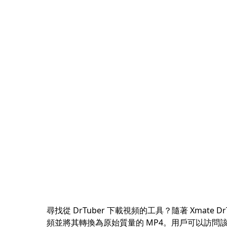
尋找從 DrTuber 下載視頻的工具？隨著 Xmate 
頻並將其轉換為原始質量的 MP4。用戶可以訪