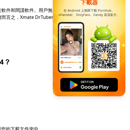
下載器
毒、惡意軟件和間諜軟件。用戶無需任何註冊或註冊即可
在 Android 上無限下載 Pornhub、
xHamster、OnlyFans、Fansly 高清影片。
ate DrTuber Downloader 是毫無問
P4？
存到您的下載文件夾中。