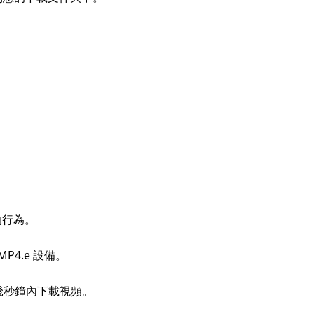
的行為。
P4.e 設備。
可在幾秒鐘內下載視頻。