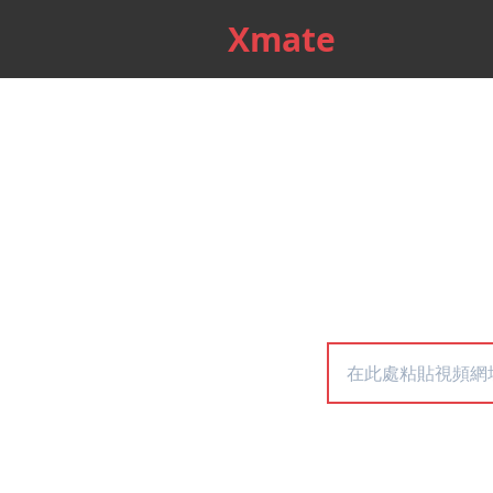
Xmate