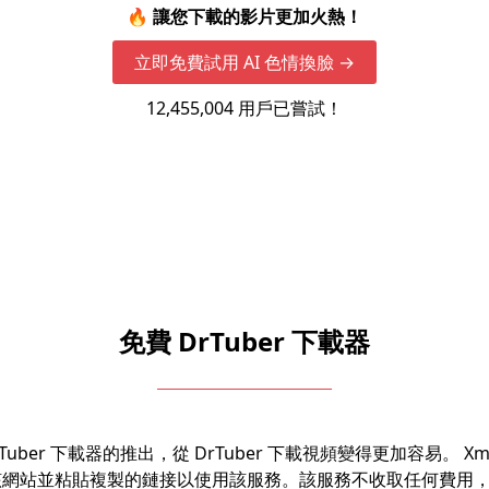
🔥 讓您下載的影片更加火熱！
立即免費試用 AI 色情換臉 →
12,455,004
用戶已嘗試！
免費 DrTuber 下載器
DrTuber 下載器的推出，從 DrTuber 下載視頻變得更加容易。 X
問該網站並粘貼複製的鏈接以使用該服務。該服務不收取任何費用