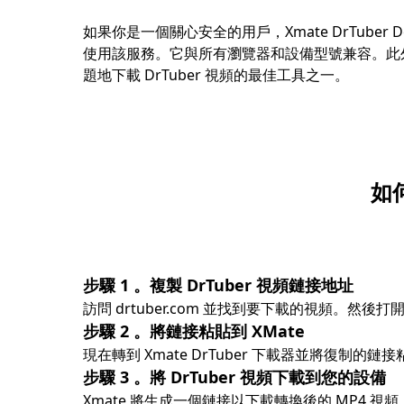
如果你是一個關心安全的用戶，Xmate DrTub
使用該服務。它與所有瀏覽器和設備型號兼容。此外，它在
題地下載 DrTuber 視頻的最佳工具之一。
如何
步驟 1
。複製 DrTuber 視頻鏈接地址
訪問 drtuber.com 並找到要下載的視頻。然
步驟 2
。將鏈接粘貼到 XMate
現在轉到 Xmate DrTuber 下載器並將復
步驟 3
。將 DrTuber 視頻下載到您的設備
Xmate 將生成一個鏈接以下載轉換後的 MP4 