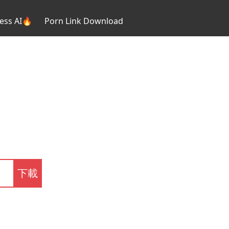
ess AI🔥
Porn Link Download
下載